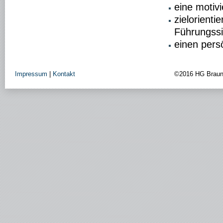
eine motiv
zielorient
Führungssi
einen pers
Impressum
|
Kontakt
©2016 HG Brau